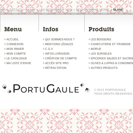
VOUS ETES ICI
>
Accueil
>
LES BOISSONS
>
VINS
>
REGION VINHO VERDE
>
BLANC
> ACCUEIL
> QUI SOMMES-NOUS ?
> LES BOISSONS
> CONNEXION
> MENTIONS LÉGALES
> CHARCUTERIE ET FROMAGE
> MON PANIER
> C.G.V
> MORUE
> MON COMPTE
> INFOS LIVRAISON
> LES SURGELES
> LE CATALOGUE
> CRÉATION DE COMPTE
> EPICERIES SALEES ET SUCRE
> MA LISTE D'ENVIE
> ACCÈS SITE PRO
> OLIVES & LUPINS & CONDIME
> RÉTRACTATION
> AUTRES PRODUITS
© 2012 PORTUGAULE.
TOUS DROITS RESERVES.