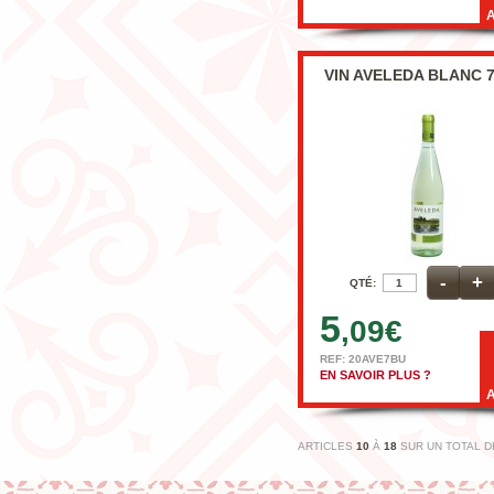
VIN AVELEDA BLANC 
-
+
QTÉ:
5
,09
€
REF: 20AVE7BU
EN SAVOIR PLUS ?
ARTICLES
10
À
18
SUR UN TOTAL 