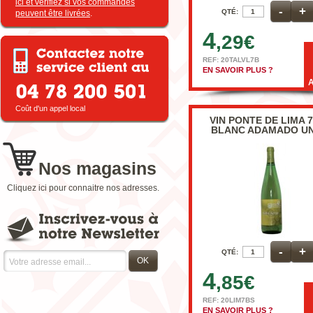
ici et vérifiez si vos commandes
-
+
QTÉ:
peuvent être livrées
.
4
,29
€
REF: 20TALVL7B
EN SAVOIR PLUS ?
Coût d'un appel local
VIN PONTE DE LIMA 
BLANC ADAMADO UN
Nos magasins
Cliquez ici pour connaitre nos adresses.
-
+
QTÉ:
OK
4
,85
€
REF: 20LIM7BS
EN SAVOIR PLUS ?