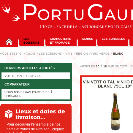
LES
CHARCUTERIE
MORUE
LES SURGELES
BOISSONS
ET FROMAGE
VOUS ETES ICI
>
Accueil
>
LES BOISSONS
>
VINS
>
REGION VINHO VERDE
>
BLANC
ARTICLES
10
À
18
SUR UN TOTAL 
DERNIERS ARTICLES AJOUTÉS
VOTRE PANIER EST VIDE.
VIN VERT O TAL VINHO 
COMPARATEUR
BLANC 75CL 10°
VOUS N'AVEZ PAS D'ARTICLES À
COMPARER.
Pour découvrir l'ensemble de nos
dates et zones de livraison,
cliquez