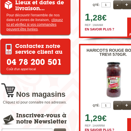
-
+
QTÉ:
1
Pour découvrir l'ensemble de nos
,28
€
dates et zones de livraison,
cliquez
ici et vérifiez si vos commandes
REF: 1MANM
peuvent être livrées
.
EN SAVOIR PLUS ?
HARICOTS ROUGE B
TREVI 570GR.
Coût d'un appel local
Nos magasins
Cliquez ici pour connaitre nos adresses.
-
+
QTÉ:
1
,29
€
REF: 1HARRM
EN SAVOIR PLUS ?