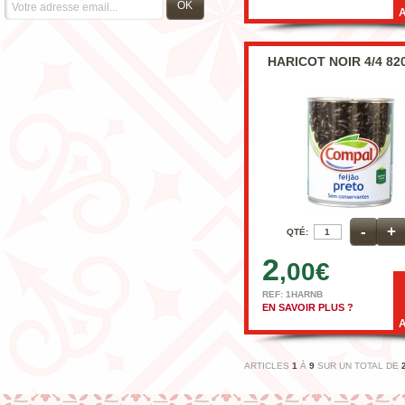
OK
HARICOT NOIR 4/4 82
-
+
QTÉ:
2
,00
€
REF: 1HARNB
EN SAVOIR PLUS ?
ARTICLES
1
À
9
SUR UN TOTAL DE