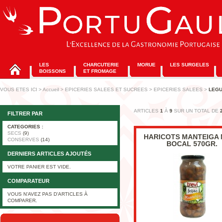
LES
CHARCUTERIE
MORUE
LES SURGELES
BOISSONS
ET FROMAGE
VOUS ETES ICI
>
Accueil
>
EPICERIES SALEES ET SUCREES
>
EPICERIES SALEES
>
LEG
ARTICLES
1
À
9
SUR UN TOTAL DE
FILTRER PAR
CATEGORIES :
SECS
(9)
HARICOTS MANTEIGA
CONSERVES
(14)
BOCAL 570GR.
DERNIERS ARTICLES AJOUTÉS
VOTRE PANIER EST VIDE.
COMPARATEUR
VOUS N'AVEZ PAS D'ARTICLES À
COMPARER.