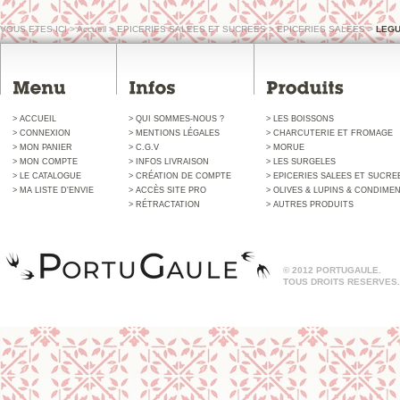
VOUS ETES ICI
>
Accueil
>
EPICERIES SALEES ET SUCREES
>
EPICERIES SALEES
>
LEG
> ACCUEIL
> QUI SOMMES-NOUS ?
> LES BOISSONS
> CONNEXION
> MENTIONS LÉGALES
> CHARCUTERIE ET FROMAGE
> MON PANIER
> C.G.V
> MORUE
> MON COMPTE
> INFOS LIVRAISON
> LES SURGELES
> LE CATALOGUE
> CRÉATION DE COMPTE
> EPICERIES SALEES ET SUCRE
> MA LISTE D'ENVIE
> ACCÈS SITE PRO
> OLIVES & LUPINS & CONDIME
> RÉTRACTATION
> AUTRES PRODUITS
© 2012 PORTUGAULE.
TOUS DROITS RESERVES.