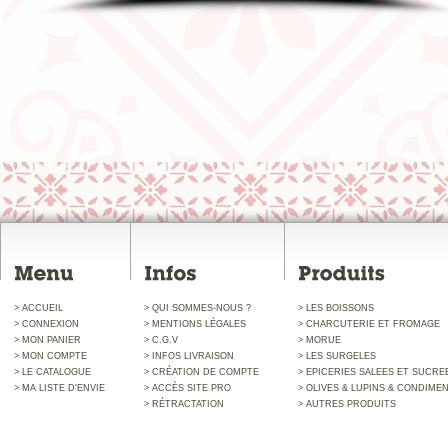
> ACCUEIL
> QUI SOMMES-NOUS ?
> LES BOISSONS
> CONNEXION
> MENTIONS LÉGALES
> CHARCUTERIE ET FROMAGE
> MON PANIER
> C.G.V
> MORUE
> MON COMPTE
> INFOS LIVRAISON
> LES SURGELES
> LE CATALOGUE
> CRÉATION DE COMPTE
> EPICERIES SALEES ET SUCRE
> MA LISTE D'ENVIE
> ACCÈS SITE PRO
> OLIVES & LUPINS & CONDIME
> RÉTRACTATION
> AUTRES PRODUITS