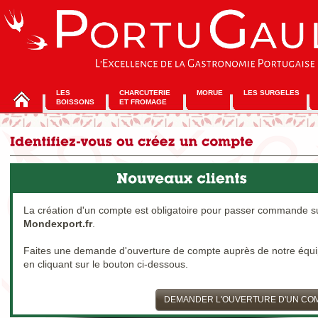
LES
CHARCUTERIE
MORUE
LES SURGELES
BOISSONS
ET FROMAGE
La création d'un compte est obligatoire pour passer commande s
Mondexport.fr
.
Faites une demande d'ouverture de compte auprès de notre équ
en cliquant sur le bouton ci-dessous.
DEMANDER L'OUVERTURE D'UN CO