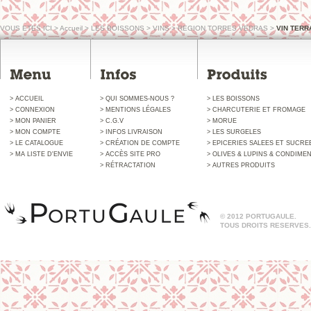
VOUS ETES ICI
>
Accueil
>
LES BOISSONS
>
VINS
>
REGION TORRES VEDRAS
>
VIN TERR
> ACCUEIL
> QUI SOMMES-NOUS ?
> LES BOISSONS
> CONNEXION
> MENTIONS LÉGALES
> CHARCUTERIE ET FROMAGE
> MON PANIER
> C.G.V
> MORUE
> MON COMPTE
> INFOS LIVRAISON
> LES SURGELES
> LE CATALOGUE
> CRÉATION DE COMPTE
> EPICERIES SALEES ET SUCRE
> MA LISTE D'ENVIE
> ACCÈS SITE PRO
> OLIVES & LUPINS & CONDIME
> RÉTRACTATION
> AUTRES PRODUITS
© 2012 PORTUGAULE.
TOUS DROITS RESERVES.