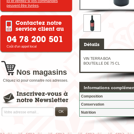
ici et vérifiez si vos commandes
peuvent être livrées
.
Coût d'un appel local
VIN TERRA BOA
BOUTEILLE DE 75 CL
Nos magasins
Cliquez ici pour connaitre nos adresses.
Informations complémen
Composition
Conservation
OK
Nutrition