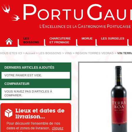
LES
CHARCUTERIE
MORUE
LES SURGELES
BOISSONS
ET FROMAGE
VOUS ETES ICI
>
Accueil
>
LES BOISSONS
>
VINS
>
REGION TORRES VEDRAS
>
VIN TERR
DERNIERS ARTICLES AJOUTÉS
VOTRE PANIER EST VIDE.
COMPARATEUR
VOUS N'AVEZ PAS D'ARTICLES À
COMPARER.
Pour découvrir l'ensemble de nos
dates et zones de livraison,
cliquez