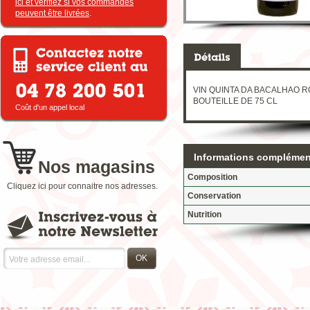
ici et vérifiez si vos commandes
peuvent être livrées
.
VIN QUINTA DA BACALHAO 
BOUTEILLE DE 75 CL
Coût d'un appel local
Informations complémen
Nos magasins
Composition
Cliquez ici pour connaitre nos adresses.
Conservation
Nutrition
OK