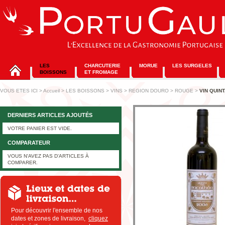
LES
CHARCUTERIE
MORUE
LES SURGELES
BOISSONS
ET FROMAGE
VOUS ETES ICI
>
Accueil
>
LES BOISSONS
>
VINS
>
REGION DOURO
>
ROUGE
>
VIN QUIN
DERNIERS ARTICLES AJOUTÉS
VOTRE PANIER EST VIDE.
COMPARATEUR
VOUS N'AVEZ PAS D'ARTICLES À
COMPARER.
Pour découvrir l'ensemble de nos
dates et zones de livraison,
cliquez