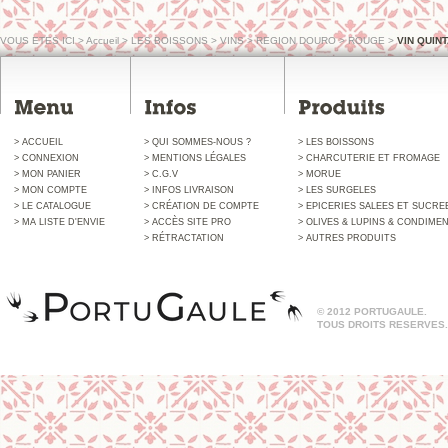
VOUS ETES ICI
>
Accueil
>
LES BOISSONS
>
VINS
>
REGION DOURO
>
ROUGE
>
VIN QUIN
> ACCUEIL
> QUI SOMMES-NOUS ?
> LES BOISSONS
> CONNEXION
> MENTIONS LÉGALES
> CHARCUTERIE ET FROMAGE
> MON PANIER
> C.G.V
> MORUE
> MON COMPTE
> INFOS LIVRAISON
> LES SURGELES
> LE CATALOGUE
> CRÉATION DE COMPTE
> EPICERIES SALEES ET SUCRE
> MA LISTE D'ENVIE
> ACCÈS SITE PRO
> OLIVES & LUPINS & CONDIME
> RÉTRACTATION
> AUTRES PRODUITS
© 2012 PORTUGAULE.
TOUS DROITS RESERVES.