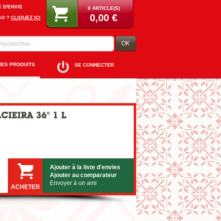
E D'ENVIE
0 ARTICLE(S)
0,00 €
SO ?
CLIQUEZ ICI
OK
RES PRODUITS
SE CONNECTER
Ajouter à la liste d'envies
Ajouter au comparateur
Envoyer à un ami
ACHETER