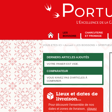
LES
CHARCUTERIE
BOISSONS
ET FROMAGE
VOUS ETES ICI
>
Accueil
>
LES BOISSONS
>
SPIRITUEU
DERNIERS ARTICLES AJOUTÉS
VOTRE PANIER EST VIDE.
COMPARATEUR
VOUS N'AVEZ PAS D'ARTICLES À
COMPARER.
Pour découvrir l'ensemble de nos
dates et zones de livraison,
cliquez