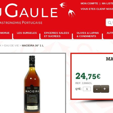
MON COMPTE
|
MA LIST
VOUS ETES CLIENT NOS
MORUE
LES SURGELES
EPICERIES SALEES
OLIVES & LUPINS
AUT
ET SUCREES
& CONDIMENTS
X
>
EAU DE VIE
>
MACIEIRA 36° 1 L
€
REF: 13MACL
-
+
QTÉ: