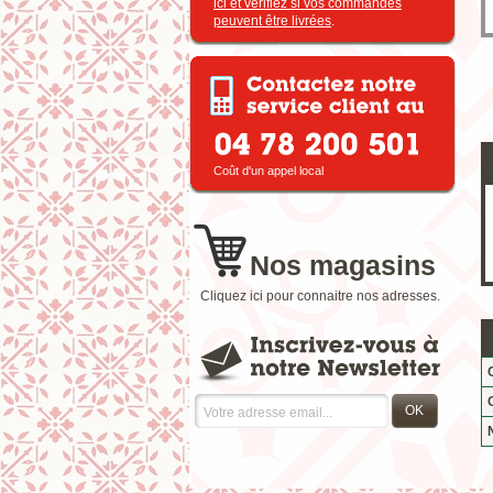
ici et vérifiez si vos commandes
peuvent être livrées
.
Coût d'un appel local
Nos magasins
Cliquez ici pour connaitre nos adresses.
OK