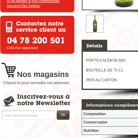
ici et vérifiez si vos commandes
peuvent être livrées
.
Coût d'un appel local
PORTO CALEM BLANC
BOUTEILLE DE 75 CL
Nos magasins
PRIX AU CARTON
Cliquez ici pour connaitre nos adresses.
Informations complémen
Composition
OK
Conservation
Nutrition