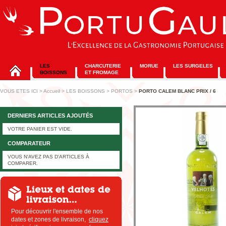
LES
CHARCUTERIE
MORUE
LES SURGELES
BOISSONS
ET FROMAGE
VOUS ETES ICI
>
Accueil
>
LES BOISSONS
>
PORTOS
>
PORTO CALEM BLANC PRIX / 6
DERNIERS ARTICLES AJOUTÉS
VOTRE PANIER EST VIDE.
COMPARATEUR
VOUS N'AVEZ PAS D'ARTICLES À
COMPARER.
Pour découvrir l'ensemble de nos
dates et zones de livraison,
cliquez