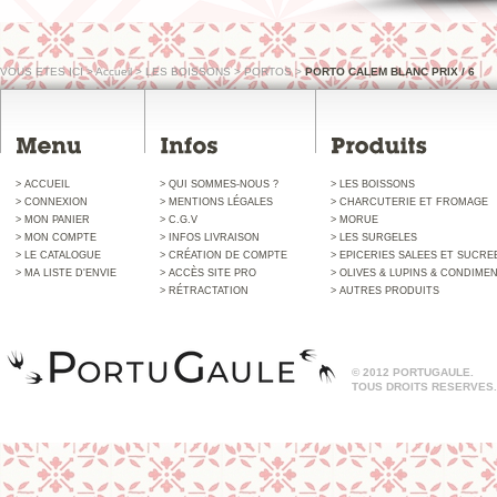
VOUS ETES ICI
>
Accueil
>
LES BOISSONS
>
PORTOS
>
PORTO CALEM BLANC PRIX / 6
> ACCUEIL
> QUI SOMMES-NOUS ?
> LES BOISSONS
> CONNEXION
> MENTIONS LÉGALES
> CHARCUTERIE ET FROMAGE
> MON PANIER
> C.G.V
> MORUE
> MON COMPTE
> INFOS LIVRAISON
> LES SURGELES
> LE CATALOGUE
> CRÉATION DE COMPTE
> EPICERIES SALEES ET SUCRE
> MA LISTE D'ENVIE
> ACCÈS SITE PRO
> OLIVES & LUPINS & CONDIME
> RÉTRACTATION
> AUTRES PRODUITS
© 2012 PORTUGAULE.
TOUS DROITS RESERVES.