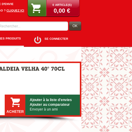
E D'ENVIE
0 ARTICLE(S)
0,00 €
SO ?
CLIQUEZ ICI
OK
RES PRODUITS
SE CONNECTER
Ajouter à la liste d'envies
Ajouter au comparateur
Envoyer à un ami
ACHETER