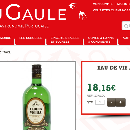
MON COMPTE
|
MA LIST
VOUS ETES CLIENT NOS
MORUE
LES SURGELES
EPICERIES SALEES
OLIVES & LUPINS
AUT
ET SUCREES
& CONDIMENTS
0° 70CL
€
REF: 13ALDL
-
+
QTÉ: