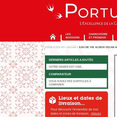
LES
CHARCUTERIE
BOISSONS
ET FROMAGE
VOUS ETES ICI
>
Accueil
>
EAU DE VIE ALDEIA VELHA 4
DERNIERS ARTICLES AJOUTÉS
VOTRE PANIER EST VIDE.
COMPARATEUR
VOUS N'AVEZ PAS D'ARTICLES À
COMPARER.
Pour découvrir l'ensemble de nos
dates et zones de livraison,
cliquez