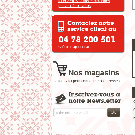
ici et vérifiez si vos commandes
peuvent être livrées
.
Coût d'un appel local
Nos magasins
Cliquez ici pour connaitre nos adresses.
OK