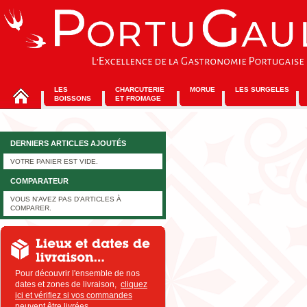
LES
CHARCUTERIE
MORUE
LES SURGELES
BOISSONS
ET FROMAGE
DERNIERS ARTICLES AJOUTÉS
VOTRE PANIER EST VIDE.
COMPARATEUR
VOUS N'AVEZ PAS D'ARTICLES À
COMPARER.
Pour découvrir l'ensemble de nos
dates et zones de livraison,
cliquez
ici et vérifiez si vos commandes
peuvent être livrées
.