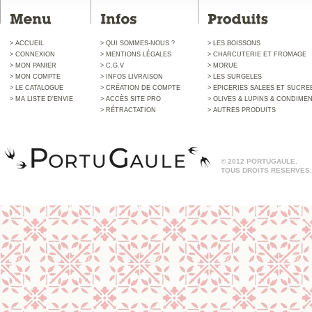
> ACCUEIL
> QUI SOMMES-NOUS ?
> LES BOISSONS
> CONNEXION
> MENTIONS LÉGALES
> CHARCUTERIE ET FROMAGE
> MON PANIER
> C.G.V
> MORUE
> MON COMPTE
> INFOS LIVRAISON
> LES SURGELES
> LE CATALOGUE
> CRÉATION DE COMPTE
> EPICERIES SALEES ET SUCRE
> MA LISTE D'ENVIE
> ACCÈS SITE PRO
> OLIVES & LUPINS & CONDIME
> RÉTRACTATION
> AUTRES PRODUITS
© 2012 PORTUGAULE.
TOUS DROITS RESERVES.