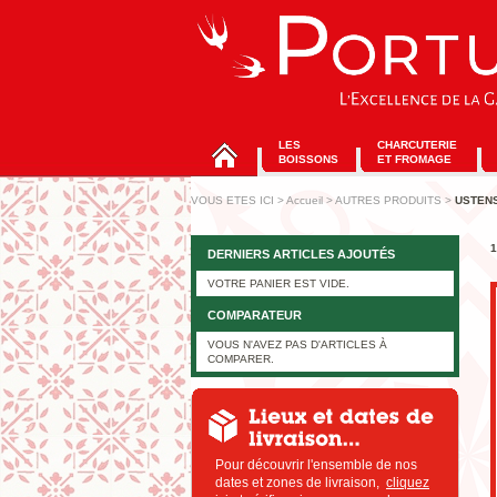
LES
CHARCUTERIE
BOISSONS
ET FROMAGE
VOUS ETES ICI
>
Accueil
>
AUTRES PRODUITS
>
USTENS
1
DERNIERS ARTICLES AJOUTÉS
VOTRE PANIER EST VIDE.
COMPARATEUR
VOUS N'AVEZ PAS D'ARTICLES À
COMPARER.
Pour découvrir l'ensemble de nos
dates et zones de livraison,
cliquez