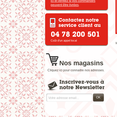
ici et vérifiez si vos commandes
peuvent être livrées
.
Coût d'un appel local
1
Nos magasins
Cliquez ici pour connaitre nos adresses.
OK