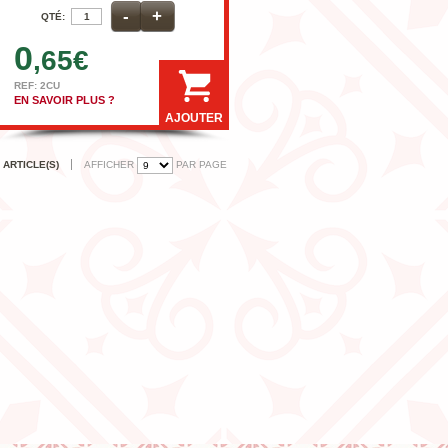
-
+
QTÉ:
0
,65
€
REF: 2CU
EN SAVOIR PLUS ?
AJOUTER
 ARTICLE(S)
AFFICHER
PAR PAGE