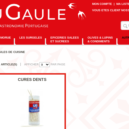
MON COMPTE
|
MA LIST
VOUS ETES CLIENT NOS
MORUE
LES SURGELES
EPICERIES SALEES
OLIVES & LUPINS
AUT
ET SUCREES
& CONDIMENTS
ILES DE CUISINE
 ARTICLE(S)
AFFICHER
PAR PAGE
CURES DENTS