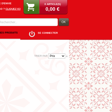
E D'ENVIE
0 ARTICLE(S)
0,00 €
SO ?
CLIQUEZ ICI
OK
RES PRODUITS
SE CONNECTER
TRIER PAR